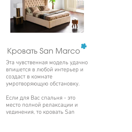
Эта чувственная модель удачно
впишется в любой интерьер и
создаст в комнате
умротворяющую обстановку.
Если для Вас спальня - это
место полной релаксации и
уединения, то кровать San
Кровать San Marco от Catarina
Marco подойдёт Вам лучше
Ricci
всего.