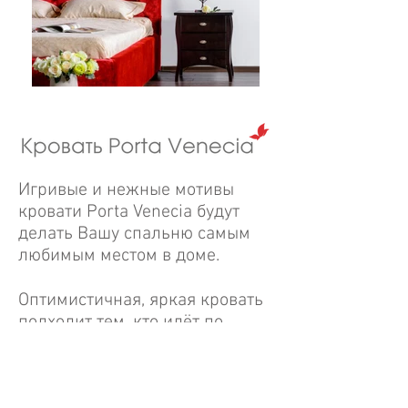
Кровать Porta Venecia от
Игривые и нежные мотивы
Catarina Ricci
кровати Porta Venecia будут
делать Вашу спальню самым
любимым местом в доме.
Оптимистичная, яркая кровать
подходит тем, кто идёт по
жизни с улыбкой и не боится
эксперементировать.