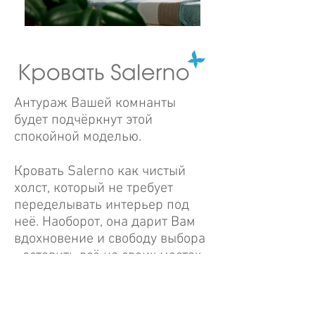
Кровать Salerno от Catarina
Антураж Вашей комнанты
Ricci
будет подчёркнут этой
спокойной моделью.
Кровать Salerno как чистый
холст, который не требует
переделывать интерьер под
неё. Наоборот, она дарит Вам
вдохновение и свободу выбора
- оставить всё на своих местах
или каждую неделю вносить
что-то новенькое.